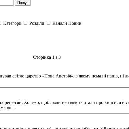
Пошук
Категорії
Розділи
Канали Новин
Сторінка 1 з 3
снував світле царство «Нова Австрія», в якому нема ні панів, ні 
 рецензій. Хочемо, щоб люди не тільки читали про книги, а й 
мкою ...
що може змінити весь світ?... Не хочете спробувати..? Разом з а