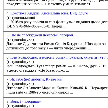
походження Анною К. Шевченко у мене з’явилася ...
4.
Кокотюха Андрій. Аномальна зона. Вид. друге
(титули/видання)
... 2016-го року побачило світ французьке видання цього дет
ISBN 978–966–8659–63–8. Тверда ...
5.
Ще не спаскуджені печерські пагорби….
(титули/відгуки)
Джерело: Друг читача Роман Сергія Батурина «Шизґара» знайшов в моїй особі вдячного читача. Бо сколихнув спогади. За що окреме дякую автору. Саме через власну
дотичність до того часу я — читач упереджений, ...
6.
Ірен Роздобудько в новому романі показала, як жити тут і 
(титули/відгуки)
Ірен Роздобудько. Тут і тепер: роман. — К.: Нора-Друк, 2016. — 348 с. Жіноча дружба — річ неймовірна. Хтось сумнівається в її існуванні, скеп
а дехто стверджує: «Це буває рідко, ...
7.
Як тебе (не) любити, Києве мій
(титули/відгуки)
Джерело: ЛітАкцент Маркіян Камиш. Київ-86. К.: Нора-друк, 2016 Київ інколи справляє враження диких джунглів. Але це так, на рівні метафори. А от припустимо, що
після вибуху 1986-го місто опинилося ...
8.
Вовк і «позорные»
(титули/відгуки)