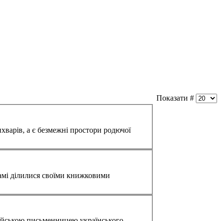
Показати #
лихварів, а є безмежні простори родючої
самі ділилися своїми книжковими
нглійською письменницею українського