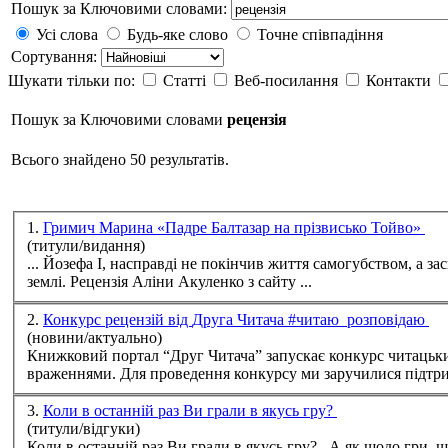
Пошук за Ключовими словами:
Усі слова
Будь-яке слово
Точне співпадіння
Сортування:
Шукати тільки по:
Статті
Веб-посилання
Контакти
Пошук за Ключовими словами
рецензія
Всього знайдено 50 результатів.
1.
Гримич Марина «Падре Балтазар на прізвисько Тойво»
(титули/видання)
... Йозефа І, насправді не покінчив життя самогубством, а за
землі.
Рецензія
Аліни Акуленко з сайту ...
2.
Конкурс рецензій від Друга Читача #читаю_розповідаю
(новини/актуально)
Книжковий портал “Друг Читача” запускає конкурс читацьких
враженнями. Для проведення конкурсу ми заручилися підтри
3.
Коли в останній раз Ви грали в якусь гру?
(титули/відгуки)
Коли в останній раз Ви грали в якусь гру?.. А як щодо гри, 