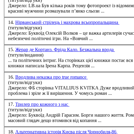
(титули/відгуки)
Джерело: LB.ua Був кілька років тому фотопроект із відомими акторами «Чоловіки плачуть». Акторські емоції, кажуть, небагато коштують. Але напрочуд переконливо ті
красиві мужчини розмазували п’янко сльози ...
14.
Нірванський стрілець і махрова всьопропальщина
(титули/відгуки)
Джерело: Буквоїд Олексій Волков – це важка артилерія сучасної гостросюжетної прози. У новому романі він сплітає воєдино фатальні збіги, сенсаційні викриття та
небезпечні політичні ігри. На «Вовчий ...
15.
Жерар де Кортанз. Фріда Кало. Безжальна врода
(титули/видання)
... та політичних інтриг. На сторінках цієї книжки постає вся сут
книжки написала Ірена Карпа.
Рецензія
...
16.
Вродлива неказка про true romance
(титули/відгуки)
Джерело: ФБ сторінка VITALIJUS KVITKA Дуже вродливий роман, насправді. У принципі, традиційний для письменниці. Одразу – зріла річ, зріла оповідь, зріла
проблема і зріле ж її вирішення. У чомусь роман ...
17.
Трилер про кожного з нас
(титули/відгуки)
Джерело: Буквоїд Андрій Гарасим. Борги нашого життя. Роман. – К.: Нора-Друк, 2016. – 208 с. Серія: Морок. Трилер – жанр украй популярний. Однак, здається,
масовий глядач дещо втомився від копання ...
18.
Альтернативна історія Києва після Чорнобиля-86