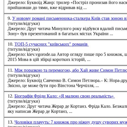
Джерело: Буквоїд Жанр: трилер «Постріл пронизав його наскрізь, проте тіло за інерцією врізалося у Дениса, виводячи того з рівноваги. І цієї ж миті Павло, остаточно
прийшовши до тями, вже відривав від ...
9.
У новому романі письменника-сталкера Київ став зоною 
(титули/відгуки)
Джерело: Друг читача Минулого року відбувся вдалий письменницький дебют мандрівника-сталкера Маркіяна Камиша. Його роман «Оформляндія або Прогулянка в
Зону» був презентований в багатьох містах України ...
10.
ТОП-5 сучасних "київських" романів
(титули/відгуки)
Джерело: kiev.vgorode.ua Автор огляду пише про 5 книжок, що нещодавно побачили світ, в яких зображено Київ... Іда Ворс. Записки про нашого хлопчика. - Нора-Друк,
2015 Мова в цій збірці коротких історій, ...
11.
Між поразкою та перемогою, або Хай живе Симон Петл
(титули/відгуки)
Джерело: Буквоїд Савченко В. Симон Петлюра.– К: Нора-друк, 2016.– 469 с. У всьому світі люди охоче читають біографії відомих і знаменитих та дивляться байопіки.
Звісно, це може бути про Вінстона Черчілля, ...
12.
Біографія Фріди Кало: «Я малюю свою реальність»
(титули/відгуки)
Джерело: Друг читача Жерар де Кортанз. Фріда Кало. Безжальна врода/ пер. з франц. І. Рябчія ; передм. І. Карпи. — К. : Нора-Друк, 2016. — 192 с. Біографія Фріди Кало,
яку написав Жерар де Кортанз, ...
13.
Чоловіки плачуть: 7 книжок про ніжну душу суворих м