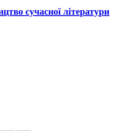
цтво сучасної літератури