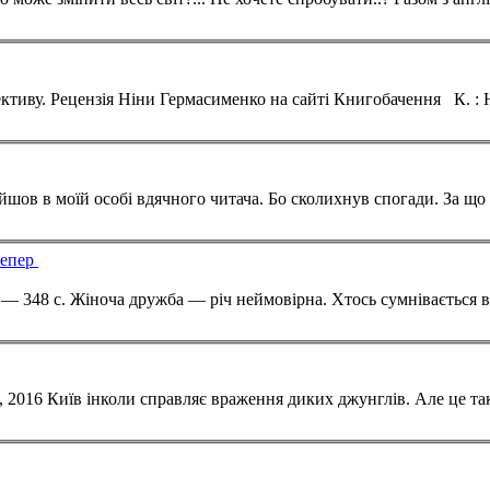
ективу.
Рецензія
Ніни Гермасименко на сайті Книгобачення К. : Нора-Друк, 2017. — 256 с. Серія: Морок.
тепер
тично хитаючи головою,