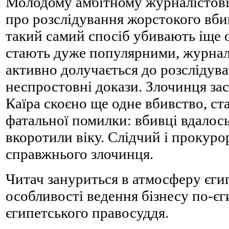
Молодому амбітному журналістові
про розслідування жорстокого вбив
такий самий спосіб убивають іще о
стають дуже популярними, журналіс
активно долучається до розслідув
неспростовні докази. Злочинця зас
Каїра скоєно ще одне вбивство, ст
фатальної помилки: вбивці вдалос
вкоротили віку. Слідчий і прокуро
справжнього злочинця.
Читач зануриться в атмосферу єгип
особливості ведення бізнесу по-єг
єгипетського правосуддя.