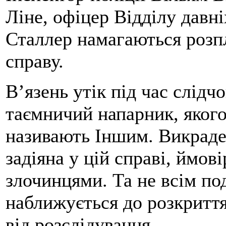
Ліне, офіцер Відділу давн
Сталлер намагаються розп
справу.
В’язень утік під час слідч
таємничий напарник, якого
називають Іншим. Викраден
задіяна у цій справі, ймов
злочинцями. Та не всім по
наближується до розкриття
від розслідування.